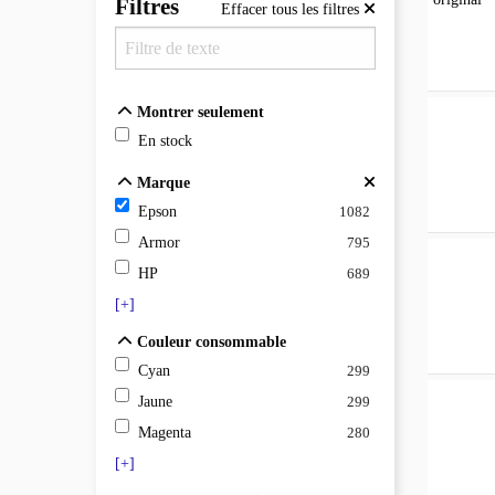
Filtres
Effacer tous les filtres
Montrer seulement
Montrer seulement
En stock
Marque
Marque
Epson
1082
Armor
795
HP
689
[+]
Couleur consommable
Couleur consommable
Cyan
299
Jaune
299
Magenta
280
[+]
Gamme de produits