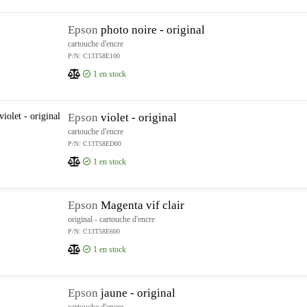
Epson
photo noire - original
cartouche d'encre
P/N: C13T58E100
1
en stock
Epson
violet - original
cartouche d'encre
P/N: C13T58ED00
1
en stock
Epson
Magenta vif clair
original - cartouche d'encre
P/N: C13T58E600
1
en stock
Epson
jaune - original