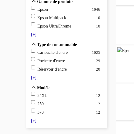
Gamme de produits
Epson
1046
Epson Multipack
10
Epson UltraChrome
10
[+]
Type de consommable
Type de consommable
Cartouche d'encre
1025
Pochette d'encre
29
Réservoir d'encre
20
[+]
Modèle
Modèle
24XL
12
250
12
378
12
[+]