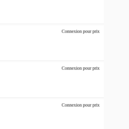
Connexion pour prix
Magenta vif - ori
Connexion pour prix
cyan clair - orig
Connexion pour prix
gris - original -