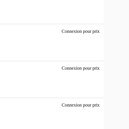
Connexion pour prix
noir mat - origin
Connexion pour prix
vert - original -
Connexion pour prix
orange - original