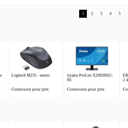
1
2
3
4
5
le
Logitech M235 - souris
iiyama ProLite X2492HSU-
ER
B1
2.
Connexion pour prix
Connexion pour prix
Co