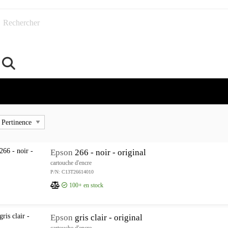
Rechercher
Epson
266 - noir - original
cartouche d'encre
P/N: C13T26614010
100+
en stock
Epson
gris clair - original