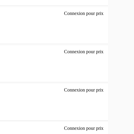
Connexion pour prix
photo noire - ori
Connexion pour prix
violet - original
Connexion pour prix
Magenta vif clai
Connexion pour prix
jaune - original 