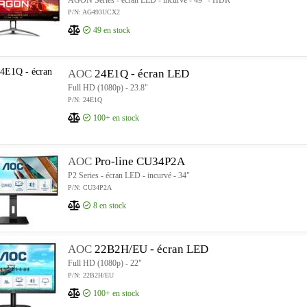
AGON Series - écran LED - incurvé - 49" - HDR
P/N: AG493UCX2
49
en stock
AOC
24E1Q - écran LED
Full HD (1080p) - 23.8"
P/N: 24E1Q
100+
en stock
AOC
Pro-line CU34P2A
P2 Series - écran LED - incurvé - 34"
P/N: CU34P2A
8
en stock
AOC
22B2H/EU - écran LED
Full HD (1080p) - 22"
P/N: 22B2H/EU
100+
en stock