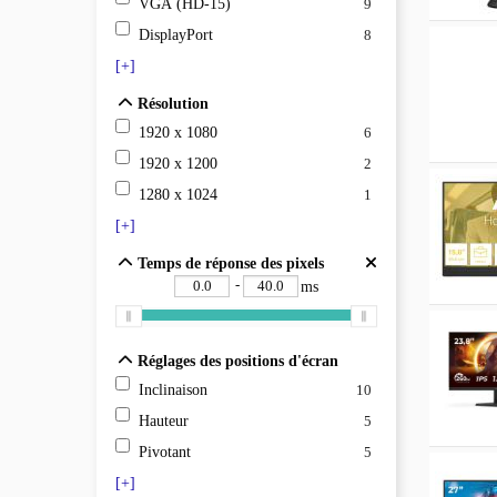
VGA (HD-15)
9
DisplayPort
8
[+]
Résolution
Résolution
1920 x 1080
6
1920 x 1200
2
1280 x 1024
1
[+]
Temps de réponse des pixels
Temps de réponse des pixels
-
ms
Réglages des positions d'écran
Réglages des positions d'écran
Inclinaison
10
Hauteur
5
Pivotant
5
[+]