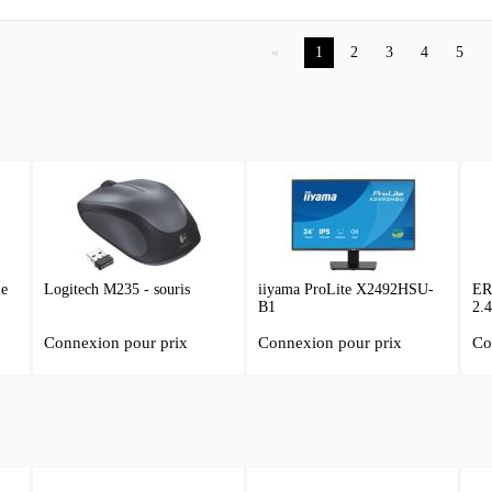
1
2
3
4
5
le
Logitech M235 - souris
iiyama ProLite X2492HSU-
ER
B1
2.
Connexion pour prix
Connexion pour prix
Co