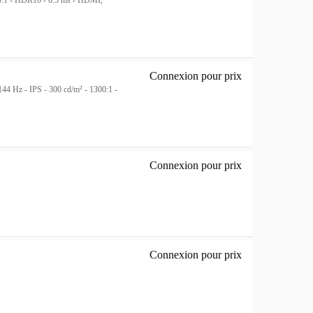
0:1 - HDR10 - 0.5 ms - HDMI,
Connexion pour prix
Basic-line Q24B3
44 Hz - IPS - 300 cd/m² - 1300:1 -
Connexion pour prix
Q27G4ZDR 27" Q
Connexion pour prix
U32G4U - 612194