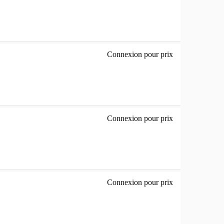
Connexion pour prix
24E1Q - écran L
Connexion pour prix
Pro-line CU34P2
Connexion pour prix
22B2H/EU - écra