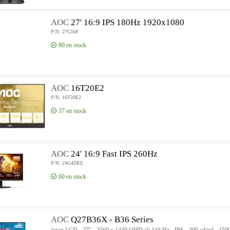
AOC
27' 16:9 IPS 180Hz 1920x1080
P/N: 27G50F
80
en stock
AOC
16T20E2
P/N: 16T20E2
37
en stock
AOC
24' 16:9 Fast IPS 260Hz
P/N: 24G4ZRE
60
en stock
AOC
Q27B36X - B36 Series