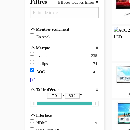
Filtres
Effacer tous les filtres
Montrer seulement
Montrer seulement
En stock
Marque
Marque
iiyama
238
Philips
174
AOC
141
[+]
Taille d'écran
Taille d'écran
-
"
Interface
Interface
HDMI
9