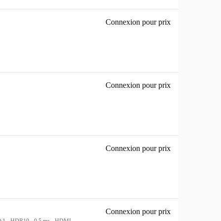
Connexion pour prix
27' 16:9 IPS 180
Connexion pour prix
16T20E2 - 72693
Connexion pour prix
24' 16:9 Fast IP
Connexion pour prix
Q27B36X - B36 Se