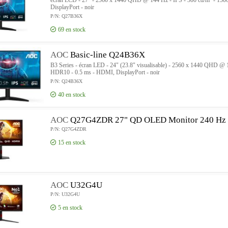
écran LCD - 27" - 2560 x 1440 QHD @ 144 Hz - IPS - 300 cd/m² - 150
DisplayPort - noir
P/N: Q27B36X
69
en stock
AOC
Basic-line Q24B36X
B3 Series - écran LED - 24" (23.8" visualisable) - 2560 x 1440 QHD @ 1
HDR10 - 0.5 ms - HDMI, DisplayPort - noir
P/N: Q24B36X
40
en stock
AOC
Q27G4ZDR 27" QD OLED Monitor 240 Hz
P/N: Q27G4ZDR
15
en stock
AOC
U32G4U
P/N: U32G4U
5
en stock