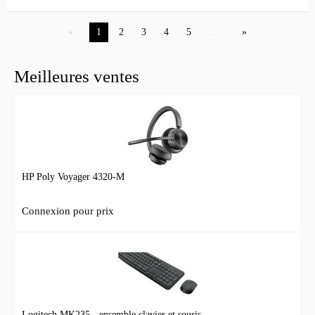
1
2
3
4
5
…
Meilleures ventes
HP Poly Voyager 4320-M
Connexion pour prix
Logitech MK235 - ensemble clavier et souris