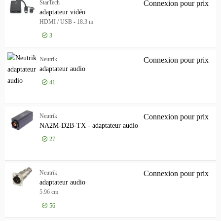
StarTech
Connexion pour prix
Montrer seulement
ada
Montrer seulement
adaptateur vidéo
HDMI / USB - 18.3 m
En stock
3
Marque
Marque
StarTech
109
Neutrik
Connexion pour prix
ada
adaptateur audio
Lindy
36
41
C2G
23
[+]
Longueur
Longueur
Neutrik
Connexion pour prix
NA2
-
cm
NA2M-D2B-TX - adaptateur audio
27
Type de connecteur gauche
Type de connecteur gauche
24 pin USB-C
62
Neutrik
Connexion pour prix
ada
adaptateur audio
DisplayPort 20 broches
30
5.96 cm
HDMI de 19 broches de type A
29
56
[+]