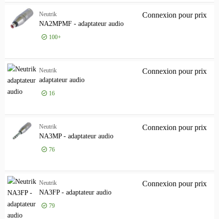
Femelle
28
Genre du connecteur droit
Neutrik
Connexion pour prix
NA2
Genre du connecteur droit
NA2MPMF - adaptateur audio
Gamme de produits
Gamme de produits
100+
Modèle
Modèle
Neutrik
Connexion pour prix
ada
adaptateur audio
16
Neutrik
Connexion pour prix
NA3
NA3MP - adaptateur audio
76
Neutrik
Connexion pour prix
NA3
NA3FP - adaptateur audio
79