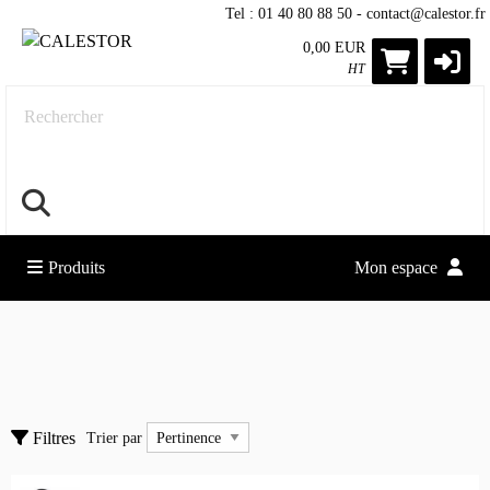
Tel : 01 40 80 88 50 - contact@calestor.fr
0,00 EUR
HT
Rechercher
Produits
Mon espace
Cables
Accessoires
Trier par
Filtres
Trier par
Adaptateurs
Autres