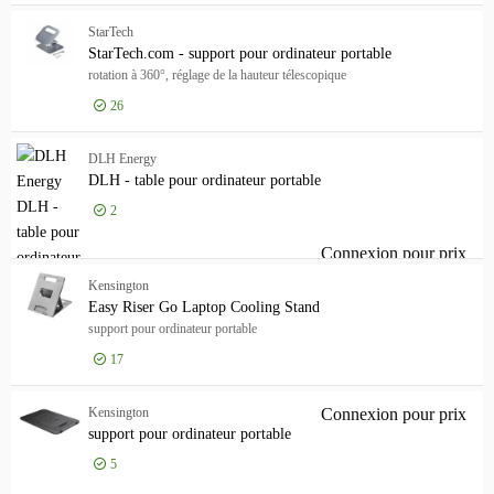
Connexion pour prix
fil
StarTech
StarTech.com - support pour ordinateur portable
rotation à 360°, réglage de la hauteur télescopique
26
Connexion pour prix
Sta
DLH Energy
DLH - table pour ordinateur portable
2
Connexion pour prix
DLH
Kensington
Easy Riser Go Laptop Cooling Stand
support pour ordinateur portable
17
Connexion pour prix
Eas
Kensington
Connexion pour prix
sup
support pour ordinateur portable
5