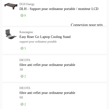
Anti-Glare Filter 9H
3
DLH Energy
DLH - Support pour ordinateur portable / moniteur LCD
[+]
9
Connexion pour prix
DLH
Kensington
Easy Riser Go Laptop Cooling Stand
support pour ordinateur portable
5
Connexion pour prix
Eas
DICOTA
filtre anti reflet pour ordinateur portable
3H
2
Connexion pour prix
fil
DICOTA
filtre anti reflet pour ordinateur portable
9H
2