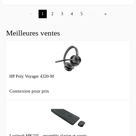
1
2
3
4
5
…
Meilleures ventes
HP Poly Voyager 4320-M
Connexion pour prix
Logitech MK235 - ensemble clavier et souris