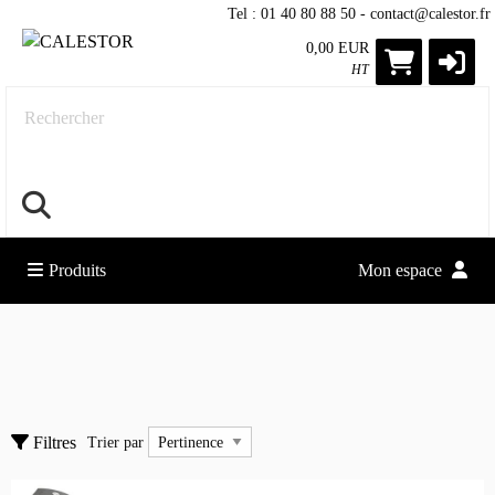
Tel : 01 40 80 88 50 - contact@calestor.fr
0,00 EUR
HT
Rechercher
Produits
Mon espace
Accessoires
Divers
Trier par
Filtres
Trier par
Divers - Sacoches/Etuis