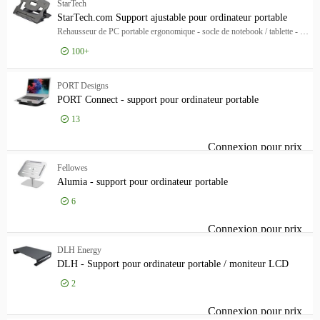
StarTech
Montrer seulement
Montrer seulement
StarTech.com Support ajustable pour ordinateur portable
Rehausseur de PC portable ergonomique - socle de notebook / tablette - Conformité TAA
En stock
100+
Marque
Marque
Connexion pour prix
DICOTA
165
Sta
PORT Designs
PORT Connect - support pour ordinateur portable
Getac
23
13
Honeywell
18
[+]
Connexion pour prix
POR
Gamme de produits
Gamme de produits
Fellowes
Alumia - support pour ordinateur portable
DICOTA
153
6
GETAC
21
Honeywell
18
Connexion pour prix
Alu
[+]
DLH Energy
Modèle
DLH - Support pour ordinateur portable / moniteur LCD
Modèle
2
Laptop Riser
6
Anti-Glare Filter 3H
5
Connexion pour prix
DLH