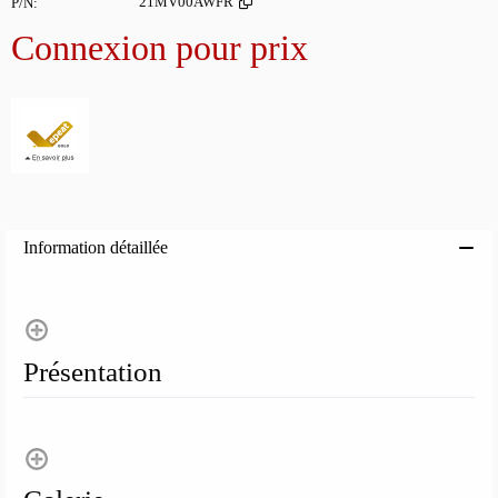
P/N
21MV00AWFR
Connexion pour prix
Ajoute
Information détaillée
Présentation