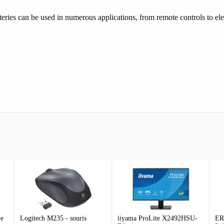
eries can be used in numerous applications, from remote controls to ele
le
Logitech M235 - souris
iiyama ProLite X2492HSU-
ER