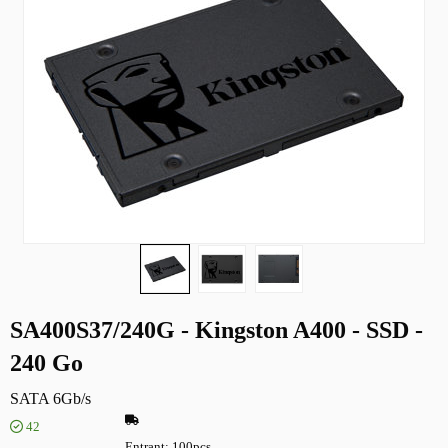
SA400S37/240G - Kingston A400 - SSD -
240 Go
SATA 6Gb/s
42
Entrant
100pcs